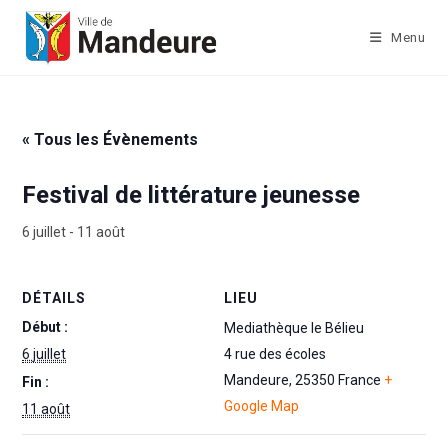
Skip
to
Menu
content
« Tous les Évènements
Festival de littérature jeunesse
6 juillet
-
11 août
DÉTAILS
LIEU
Début :
Mediathèque le Bélieu
6 juillet
4 rue des écoles
Mandeure
,
25350
France
+
Fin :
Google Map
11 août