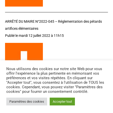
ARRÊTÉ DU MAIRE N°2022-045 – Réglementation des pétards
artifices élémentaires
Publié le mardi 12 juillet 2022 à 11h15
Nous utilisons des cookies sur notre site Web pour vous
offrir l'expérience la plus pertinente en mémorisant vos
préférences et vos visites répétées. En cliquant sur
"Accepter tout", vous consentez à l'utilisation de TOUS les
cookies. Cependant, vous pouvez visiter "Paramètres des
cookies" pour fournir un consentement contrôlé.
ARRÊTÉ DU MAIRE N°2022-044 – Demande d’autorisation d’ouvrir
Paramètres des cookies
Accepter tout
un débit temporaire de boissons / 13 juillet 2022
Publié le lundi 11 juillet 2022 à 11h37