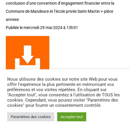
conclusion d’une convention d’engagement financier entre la
Commune de Mandeure et l’école privée Saint-Martin + pièce
annexe
Publiée le mercredi 29 mai 2024 à 13h31
Nous utilisons des cookies sur notre site Web pour vous
offrir l'expérience la plus pertinente en mémorisant vos
préférences et vos visites répétées. En cliquant sur
"Accepter tout", vous consentez à l'utilisation de TOUS les
Délibération 2024-05-27-08 : Autorisation de conclusion et
cookies. Cependant, vous pouvez visiter "Paramètres des
signature de l’avenant n° 1 à la convention pour la réalisation de
cookies" pour fournir un consentement contrôlé.
missions opérationnelles proposées par l’Ad@t – Délégué à la
Paramètres des cookies
Accepter tout
protection des données + pièce annexe
Publiée le mercredi 29 mai 2024 à 13h32